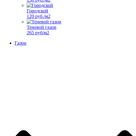
Городской
120 руб./м2
Теневой газон
265 руб/м2
Газон