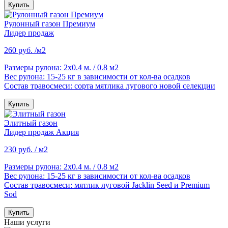
Купить
Рулонный газон Премиум
Лидер продаж
260 руб. /м2
Размеры рулона:
2х0.4 м. / 0.8 м2
Вес рулона:
15-25 кг в зависимости от кол-ва осадков
Состав травосмеси:
сорта мятлика лугового новой селекции
Купить
Элитный газон
Лидер продаж
Акция
230 руб. / м2
Размеры рулона:
2х0.4 м. / 0.8 м2
Вес рулона:
15-25 кг в зависимости от кол-ва осадков
Состав травосмеси:
мятлик луговой Jacklin Seed и Premium
Sod
Купить
Наши услуги