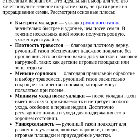
с посевным вариантом. Это идеальный выбор для тех, кто
хочет получить зеленое покрытие сразу, не тратя время на
проращивание семян. Рассмотрим основные плюсы:
Быстрота укладки
— укладка
рулонного газона
значительно быстрее и удобнее, чем посев семян. В
течение нескольких дней можно получить ровную,
ухоженную лужайку.
Плотность травостоя
— благодаря плотному дерну,
рулонный газон обеспечивает надежное покрытие без
проплешин. Это особенно важно для участков с высокой
нагрузкой, таких как детские игровые площадки или
зоны отдыха.
Меньше сорняков
— благодаря правильной обработке
и выбору травосмеси, рулонный газон значительно
сокращает количество сорняков, которые могут
появляться при посеве.
Минимум ухода после укладки
— после укладки газон
имеет высокую приживаемость и не требует особого
ухода, особенно в первые недели. Достаточно
регулярного полива и ухода для поддержания его в
хорошем состоянии.
Универсальность
— рулонный газон подходит для
различных участков, включая парковки, скверы,
игровые площадки и приусадебные участки.